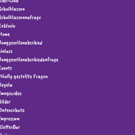
Kids-Club
Schulklassen
Schulklassenanfrage
Exklusiv
Home
Junggesellenabschied
einlass
Junggesellenabschiedanfrage
Events
Häufig gestellte Fragen
Regeln
Imagevideo
Bilder
Datenschutz
Impressum
KletterBar