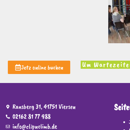
Um Wartezeiten
Jetz online buchen
Seite
Ransberg 31, 41751 Viersen
02162 81 77 988
info@clipnclimb.de